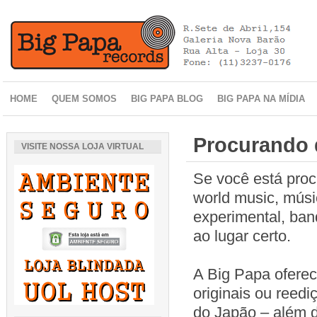
HOME
QUEM SOMOS
BIG PAPA BLOG
BIG PAPA NA MÍDIA
Procurando d
VISITE NOSSA LOJA VIRTUAL
Se você está procu
world music, músi
experimental, ban
ao lugar certo.
A Big Papa ofere
originais ou reed
do Japão – além d