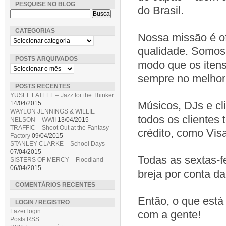
PESQUISE NO BLOG
do Brasil.
CATEGORIAS
Nossa missão é of
qualidade. Somos 
POSTS ARQUIVADOS
modo que os itens 
sempre no melhor 
POSTS RECENTES
YUSEF LATEEF – Jazz for the Thinker
Músicos, DJs e cl
14/04/2015
WAYLON JENNINGS & WILLIE
todos os clientes
NELSON – WWII
13/04/2015
TRAFFIC – Shoot Out at the Fantasy
crédito, como Vis
Factory
09/04/2015
STANLEY CLARKE – School Days
07/04/2015
Todas as sextas-f
SISTERS OF MERCY – Floodland
06/04/2015
breja por conta d
COMENTÁRIOS RECENTES
Então, o que está 
LOGIN / REGISTRO
Fazer login
com a gente!
Posts
RSS